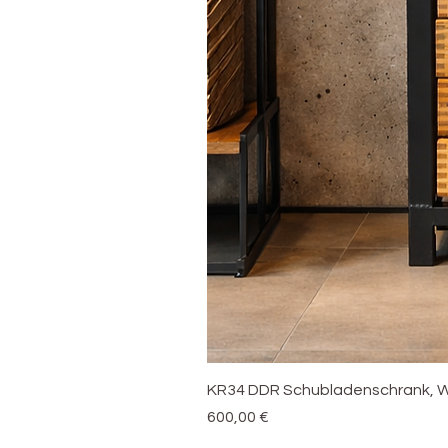
KR34 DDR Schubladenschrank, W
Preis
600,00 €