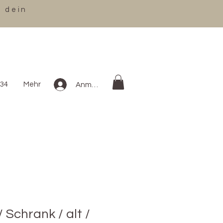
r dein
34
Mehr
Anmelden
Schrank / alt /