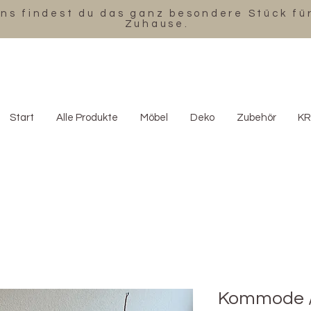
uns findest du das ganz besondere Stück fü
Zuhause.
Start
Alle Produkte
Möbel
Deko
Zubehör
KR
Kommode / 