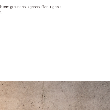
ichtem graustich & geschliffen + geölt.
t.
e