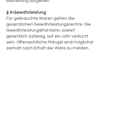
Bestellung aufgeben.
§ 9 Gewährleistung
Für gebrauchte Waren gelten die
gesetzlichen Gewährleistungsrechte. Die
Gewährleistungsfrist kann, soweit
gesetzlich zulässig, auf ein Jahr verkürzt
sein. Offensichtliche Mängel sind möglichst
zeitnah nach Erhalt der Ware zu melden.
§ 10 Schlussbestimmungen
Es gilt das Recht der Bundesrepublik
Deutschland unter Ausschluss des UN-
Kaufrechts.
Sollten einzelne Bestimmungen dieser
Rückgabe- und Umtauschbedingungen
unwirksam sein, bleibt die Wirksamkeit der
übrigen Bestimmungen unberührt.
Recovery